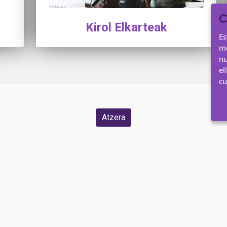
C
Kirol Elkarteak
Es
me
nu
el
c
Atzera
Web mapa |
Irisgarritasuna |
Kontaktua |
Pribatutasuna
iko plaza nagusia, 1 20500 Arrasate (Gipuzkoa) Tel.: 94
www.arrasate.eus
udala@arrasate.eus