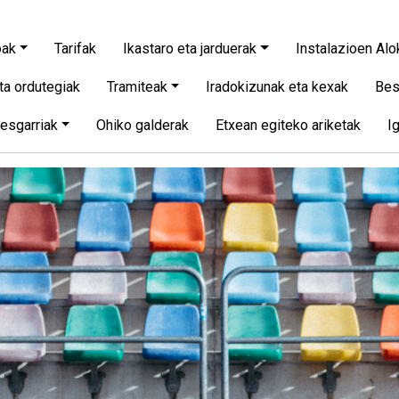
oak
Tarifak
Ikastaro eta jarduerak
Instalazioen Alo
ta ordutegiak
Tramiteak
Iradokizunak eta kexak
Bes
resgarriak
Ohiko galderak
Etxean egiteko ariketak
I