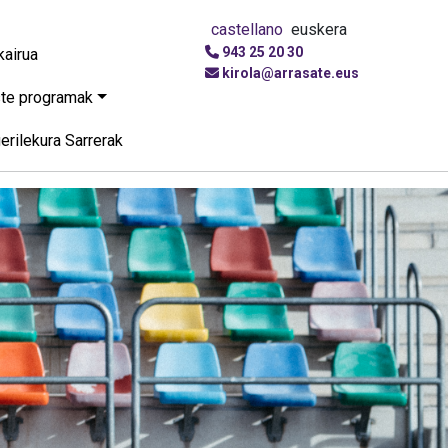
castellano
euskera
943 25 20 30
kairua
kirola@arrasate.eus
te programak
gerilekura Sarrerak