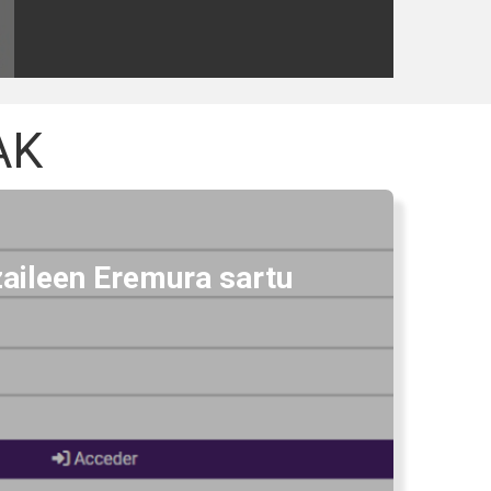
AK
zaileen Eremura sartu