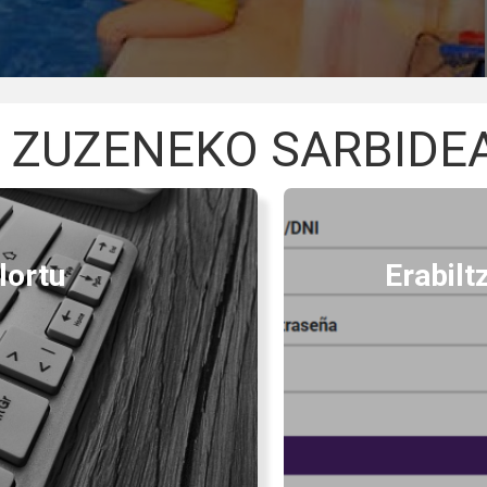
RENDA
ZUZENEKO SARBIDE
lortu
Erabilt