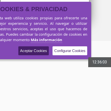
OOKIES & PRIVACIDAD
Udal zerbitzuak
ta web utiliza cookies propias para ofrecerte una
jor experiencia y servicio. Al navegar o utilizar
estros servicios, aceptas el uso que hacemos de
las. Puedes cambiar la configuración de cookies en
ualquier momento
Más información
Aceptar Cookies
Configurar Cookies
12:36:05
3252000 CIF: P2005900B