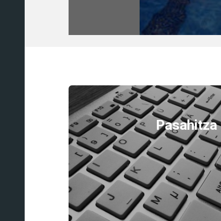
ERREPASATZEKO ZER
Pasahitza 