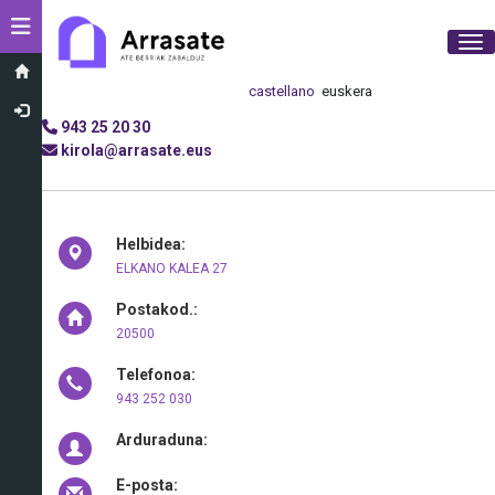
Toggle navigation
Tog
castellano
euskera
943 25 20 30
kirola@arrasate.eus
Helbidea:
ELKANO KALEA 27
Postakod.:
20500
Telefonoa:
943 252 030
Arduraduna:
E-posta: