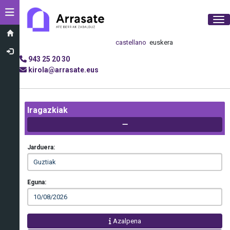
Toggle navigation
Tog
castellano
euskera
943 25 20 30
kirola@arrasate.eus
Iragazkiak
Jarduera:
Eguna:
Azalpena