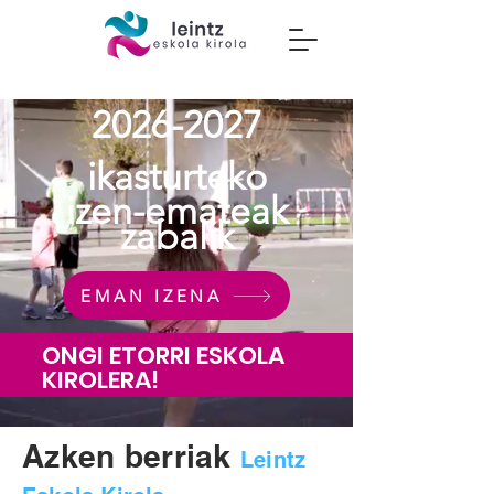
2026-2027
ikasturteko
izen-emateak
zabalik
EMAN IZENA
ONGI ETORRI ESKOLA
KIROLERA!
Azken berriak
Leintz