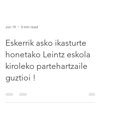
Jun 19
0 min read
Eskerrik asko ikasturte
honetako Leintz eskola
kiroleko partehartzaile
guztioi !