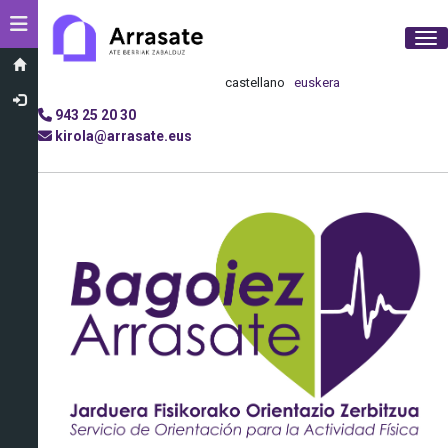
Toggle navigation
Tog
castellano
euskera
943 25 20 30
kirola@arrasate.eus